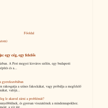
Főoldal
Atom)
: egy cég, egy felelős
házban. A Pest megyei kisváros szélén, egy budapesti
építés és a...
 a gyerekszobában
 rakosgatja a színes fakockákat, vagy próbálja a megfelelő
ákat, valójá...
yleg le akarod zárni a problémát?
önnyebbülnek, és gyorsan visszatérnek a mindennapokhoz.
ment, a víz újr...