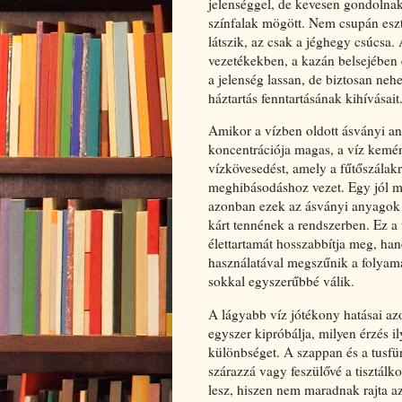
jelenséggel, de kevesen gondolnak
színfalak mögött. Nem csupán eszté
látszik, az csak a jéghegy csúcsa. 
vezetékekben, a kazán belsejében 
a jelenség lassan, de biztosan neh
háztartás fenntartásának kihívásait
Amikor a vízben oldott ásványi a
koncentrációja magas, a víz kemén
vízkövesedést, amely a fűtőszálakr
meghibásodáshoz vezet. Egy jól m
azonban ezek az ásványi anyagok m
kárt tennének a rendszerben. Ez 
élettartamát hosszabbítja meg, han
használatával megszűnik a folyama
sokkal egyszerűbbé válik.
A lágyabb víz jótékony hatásai a
egyszer kipróbálja, milyen érzés i
különbséget. A szappan és a tusfü
szárazzá vagy feszülővé a tisztál
lesz, hiszen nem maradnak rajta a