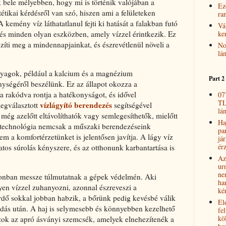
 bele mélyebben, hogy mi is történik valójában a
Ez
tikai kérdésről van szó, hiszen ami a felületeken
ra
A kemény víz láthatatlanul fejti ki hatását a falakban futó
Vá
ke
és minden olyan eszközben, amely vízzel érintkezik. Ez
ezíti meg a mindennapjainkat, és észrevétlenül növeli a
No
lá
.
nyagok, például a kalcium és a magnézium
Part 2
ységéről beszélünk. Ez az állapot okozza a
a rakódva rontja a hatékonyságot, és idővel
07
TL
vízlágyító berendezés
egválasztott
segítségével
lá
ég azelőtt eltávolíthatók vagy semlegesíthetők, mielőtt
Haj
a technológia nemcsak a műszaki berendezéseink
pa
em a komfortérzetünket is jelentősen javítja. A lágy víz
jár
érz
tos súrolás kényszere, és az otthonunk karbantartása is
Az
ur
ne
zonban messze túlmutatnak a gépek védelmén. Aki
ha
lyen vízzel zuhanyozni, azonnal észreveszi a
ké
rdő sokkal jobban habzik, a bőrünk pedig kevésbé válik
El
kodás után. A haj is selymesebb és könnyebben kezelhető
fel
kö
zok az apró ásványi szemcsék, amelyek elnehezítenék a