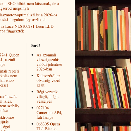
ek a SEO hibák nem látszanak, de a
ngsorod megsinyli
laszmotor-optimalizálás: a 2026-os
resési forgalom így oszlik el
va Luce NL8100281 Leon LED
mpa függeszték
Part 3
7741 Queen
Az azonnali
1, asztali
visszaigazolás
mpa
valódi jelentése
2026-ban
nali reptéri
rkolás nem
Kulcsszótól az
hat rossz
olvasóig vezet
éssel
az út
Régi vezeték
naválasztás
világít, mégis
m ízlés,
veszélyes
nem szabály
027104
rdése
Camerino AP4,
ektromos
fali lámpa
újítás
068305 Opera
ltségei
TL1 Bianco,