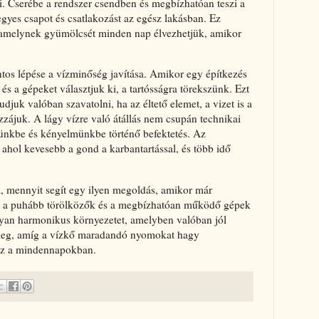
ni. Cserébe a rendszer csendben és megbízhatóan teszi a
gyes csapot és csatlakozást az egész lakásban. Ez
, amelynek gyümölcsét minden nap élvezhetjük, amikor
ntos lépése a vízminőség javítása. Amikor egy építkezés
 és a gépeket választjuk ki, a tartósságra törekszünk. Ezt
djuk valóban szavatolni, ha az éltető elemet, a vizet is a
zzájuk. A lágy vízre való átállás nem csupán technikai
günkbe és kényelmünkbe történő befektetés. Az
ahol kevesebb a gond a karbantartással, és több idő
 mennyit segít egy ilyen megoldás, amikor már
a, a puhább törölközők és a megbízhatóan működő gépek
yan harmonikus környezetet, amelyben valóban jól
meg, amíg a vízkő maradandó nyomokat hagy
oz a mindennapokban.