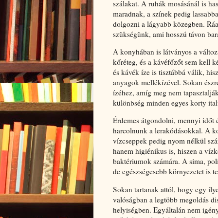
szálakat. A ruhák mosásánál is has
maradnak, a színek pedig lassabb
dolgozni a lágyabb közegben. Ráadá
szükségünk, ami hosszú távon bar
A konyhában is látványos a változ
kőréteg, és a kávéfőzőt sem kell k
és kávék íze is tisztábbá válik, hi
anyagok mellékízével. Sokan észr
ízéhez, amíg meg nem tapasztalják a
különbség minden egyes korty italu
Érdemes átgondolni, mennyi időt é
harcolnunk a lerakódásokkal. A ko
vízcseppek pedig nyom nélkül szár
hanem higiénikus is, hiszen a vízkő
baktériumok számára. A sima, polír
de egészségesebb környezetet is t
Sokan tartanak attól, hogy egy ily
valóságban a legtöbb megoldás dis
helyiségben. Egyáltalán nem igénye