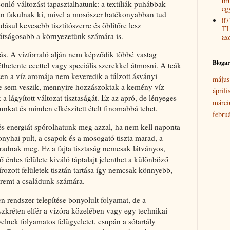
bru
onló változást tapasztalhatunk: a textíliák puhábbak
eg
an fakulnak ki, mivel a mosószer hatékonyabban tud
07
sul kevesebb tisztítószerre és öblítőre lesz
TL
átságosabb a környezetünk számára is.
as
ás. A vízforraló alján nem képződik többé vastag
Bloga
éthetente ecettel vagy speciális szerekkel átmosni. A teák
szen a víz aromája nem keveredik a túlzott ásványi
május
e sem veszik, mennyire hozzászoktak a kemény víz
áprili
 lágyított változat tisztaságát. Ez az apró, de lényeges
márci
nkat és minden elkészített ételt finomabbá tehet.
febru
s energiát spórolhatunk meg azzal, ha nem kell naponta
nyhai pult, a csapok és a mosogató tiszta marad, a
adnak meg. Ez a fajta tisztaság nemcsak látványos,
 érdes felülete kiváló táptalajt jelenthet a különböző
ozott felületek tisztán tartása így nemcsak könnyebb,
eremt a családunk számára.
en rendszer telepítése bonyolult folyamat, de a
zkréten elfér a vízóra közelében vagy egy technikai
lnek folyamatos felügyeletet, csupán a sótartály