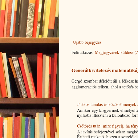
Újabb bejegyzés
Feliratkozás:
Megjegyzések küldése (
Generálkivitelezés matematikája
Gergő szombat délelőtt áll a félkész 
agglomerációs telken, ahol a tetőtér-be
Játékos tanulás és közös élmények
Amikor egy kisgyermek elmélyülten
nyílásba illeszteni a különböző form
Csőtörés után: mire figyelj, ha tén
A javítás befejeztével sokan megk
Érthető reakció, hiszen a szerelő el