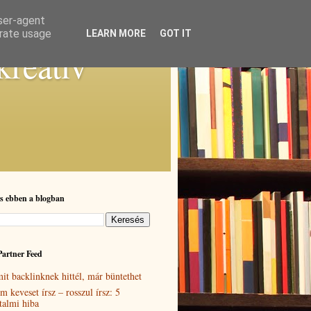
user-agent
erate usage
LEARN MORE
GOT IT
kreatív
s ebben a blogban
Partner Feed
it backlinknek hittél, már büntethet
m keveset írsz – rosszul írsz: 5
rtalmi hiba