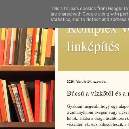
This site uses cookies from Google to d
are shared with Google along with perf
statistics, and to detect and address 
Komplex We
linképítés
2026. február 14., szombat
Búcsú a vízkőtől és a 
Gyakran megesik, hogy egy alapos t
a zuhanykabin üvegén vagy a csem
foltok. Hiába a drága tisztítószere
visszatérnek, és opálossá teszik 