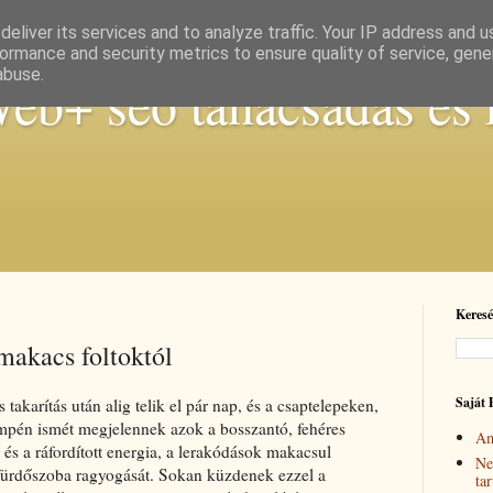
eliver its services and to analyze traffic. Your IP address and 
ormance and security metrics to ensure quality of service, gen
abuse.
b+ seo tanácsadás és 
Keresé
makacs foltoktól
Saját 
akarítás után alig telik el pár nap, és a csaptelepeken,
pén ismét megjelennek azok a bosszantó, fehéres
Am
k és a ráfordított energia, a lerakódások makacsul
Ne
a fürdőszoba ragyogását. Sokan küzdenek ezzel a
ta