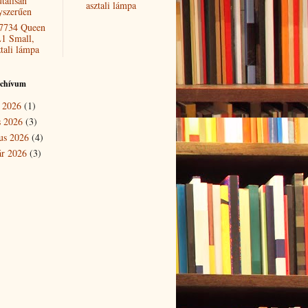
tálisan
asztali lámpa
yszerűen
7734 Queen
1 Small,
ztali lámpa
rchívum
 2026
(1)
s 2026
(3)
us 2026
(4)
ár 2026
(3)