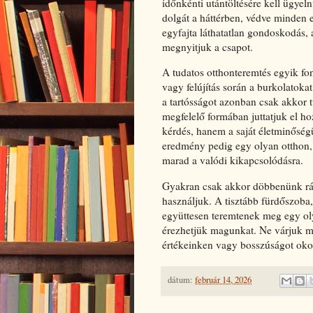
időnkénti utántöltésére kell ügyel
dolgát a háttérben, védve minden e
egyfajta láthatatlan gondoskodás
megnyitjuk a csapot.
A tudatos otthonteremtés egyik fo
vagy felújítás során a burkolatokat
a tartósságot azonban csak akkor tu
megfelelő formában juttatjuk el ho
kérdés, hanem a saját életminősé
eredmény pedig egy olyan otthon, 
marad a valódi kikapcsolódásra.
Gyakran csak akkor döbbenünk rá,
használjuk. A tisztább fürdőszob
együttesen teremtenek meg egy ol
érezhetjük magunkat. Ne várjuk 
értékeinken vagy bosszúságot ok
dátum:
február 14, 2026