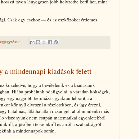
z hosszú távon lényegesen jobb helyzetbe kerülhet, mint
ögi. Csak egy eszköz — és az eszközöket érdemes
egjegyzések:
y a mindennapi kiadások felett
z közeledve, hogy a bevételeink és a kiadásaink
gban. Hiába próbálunk odafigyelni, a váratlan költségek,
egy-egy nagyobb beruházás gyakran felborítja a
enkor könnyű elveszni a részletekben, és úgy érezni,
egy hatalmas, átláthatatlan dzsungel, ahol mindenki más
való viszonyunk nem csupán matematikai egyenletekből
ünkről, a jövőbeli terveinkről és arról a szabadságról
t nekünk a mindennapok során.