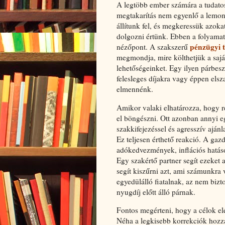
A legtöbb ember számára a tudatos
megtakarítás nem egyenlő a lemond
állítunk fel, és megkeressük azok
dolgozni értünk. Ebben a folyamat
pénzügyi 
nézőpont. A szakszerű
megmondja, mire költhetjük a sajá
lehetőségeinket. Egy ilyen párbesz
felesleges díjakra vagy éppen elsz
elmennénk.
Amikor valaki elhatározza, hogy re
el böngészni. Ott azonban annyi 
szakkifejezéssel és agresszív aján
Ez teljesen érthető reakció. A gaz
adókedvezmények, inflációs hatáso
Egy szakértő partner segít ezeket 
segít kiszűrni azt, ami számunkra
egyedülálló fiatalnak, az nem biz
nyugdíj előtt álló párnak.
Fontos megérteni, hogy a célok elér
Néha a legkisebb korrekciók hozz