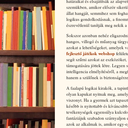
határaikat és elsajátítsák az alapve
szemükben, amikor először sikerül
állat hangját, semmihez sem foghat
logikus gondolkodásnak, a finomm
észrevétlenül tanítják meg nekik a 
Sokszor azonban nehéz eligazodni
hangos, villogó és műanyag tárgya
azokat a lehetőségeket, amelyek va
fejlesztő játékok webshop
felület
segít szűrni azokat az eszközöket,
támogatására jöttek létre. Legyen s
intelligencia elmélyítéséről, a m
hanem a szülőnek is biztonságérzete
A faalapú logikai kirakók, a tapi
olyan kapukat nyitnak meg, amely
viszonyt. Ha a gyermek azt tapaszt
később is nyitottabb és kíváncsibb 
tevékenységek egyensúlya kulcsfo
fantáziájuk szabadon szárnyaljon 
azok az alkalmak is, amikor egy-eg