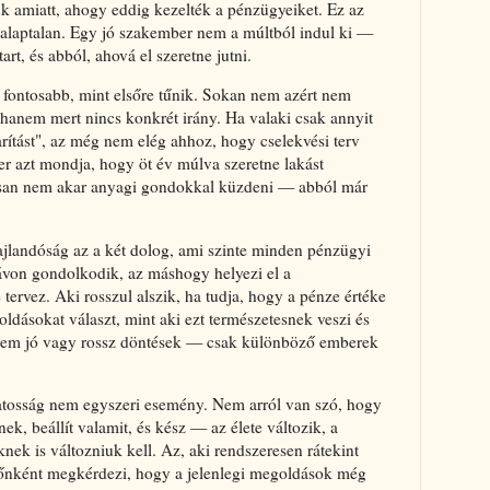
tük amiatt, ahogy eddig kezelték a pénzügyeiket. Ez az
 alaptalan. Egy jó szakember nem a múltból indul ki —
rt, és abból, ahová el szeretne jutni.
 fontosabb, mint elsőre tűnik. Sokan nem azért nem
hanem mert nincs konkrét irány. Ha valaki csak annyit
rítást", az még nem elég ahhoz, hogy cselekvési terv
r azt mondja, hogy öt év múlva szeretne lakást
tosan nem akar anyagi gondokkal küzdeni — abból már
hajlandóság az a két dolog, ami szinte minden pénzügyi
távon gondolkodik, az máshogy helyezi el a
 tervez. Aki rosszul alszik, ha tudja, hogy a pénze értéke
ldásokat választ, mint aki ezt természetesnek veszi és
nem jó vagy rossz döntések — csak különböző emberek
datosság nem egyszeri esemény. Nem arról van szó, hogy
k, beállít valamit, és kész — az élete változik, a
nek is változniuk kell. Az, aki rendszeresen rátekint
időnként megkérdezi, hogy a jelenlegi megoldások még