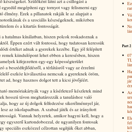
tő készségeket. Szülőként látni azt a csillogást a
Ez
 egyedül megépíteni egy tornyot vagy felismerni egy
ra
ó élmény. Ezek a pillanatok rakják le az alapjait a
Vá
ke
otorikának és a szociális készségeknek, miközben
türelem és a kitartás fontosságát.
No
lá
 a hatalmas kínálatban, hiszen polcok roskadoznak a
któl. Éppen ezért vált fontossá, hogy tudatosan keressük
Part 2
lódi értéket adnak a gyerekek kezébe. Egy jól felépített
e remek kiindulópont lehet ebben a keresésben, hiszen
07
TL
 amelyek kifejezetten egy-egy képességterület
lá
zó a beszédfejlődésről, a térlátásról vagy az érzelmi
Haj
egfelelő eszköz kiválasztása nemcsak a gyereknek öröm,
pa
t ad, hogy hasznos dolgot tett a kicsi jövőjéért.
jár
érz
ntható memóriakártyák vagy a kísérletező készletek mind
Az
ek hosszú távon meghatározzák a tanuláshoz való
ur
ne
alja, hogy az új dolgok felfedezése sikerélménnyel jár,
ha
lesz az iskolapadban. A szabad játék és az irányított
ké
ntosságú. Vannak helyzetek, amikor hagyni kell, hogy a
El
egy egyszerű kartondobozzal, de ugyanilyen fontosak
fel
kö
y speciális eszközzel célzottan segítjük őket abban,