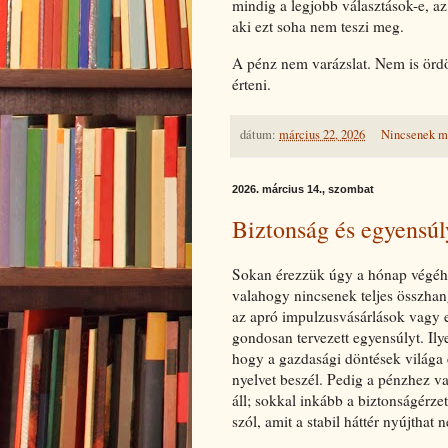
mindig a legjobb választások-e, a
aki ezt soha nem teszi meg.
A pénz nem varázslat. Nem is örd
érteni.
dátum:
március 22, 2026
Nincsenek m
2026. március 14., szombat
Biztonság és egyensúl
Sokan érezzük úgy a hónap végéhe
valahogy nincsenek teljes összhan
az apró impulzusvásárlások vagy 
gondosan tervezett egyensúlyt. Ily
hogy a gazdasági döntések világa 
nyelvet beszél. Pedig a pénzhez 
áll; sokkal inkább a biztonságérzet
szól, amit a stabil háttér nyújtha