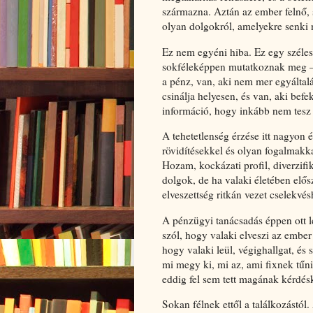
származna. Aztán az ember felnő, sa
olyan dolgokról, amelyekre senki n
Ez nem egyéni hiba. Ez egy széles
sokféleképpen mutatkoznak meg —
a pénz, van, aki nem mer egyáltal
csinálja helyesen, és van, aki be
információ, hogy inkább nem tesz
A tehetetlenség érzése itt nagyon 
rövidítésekkel és olyan fogalmakk
Hozam, kockázati profil, diverzifi
dolgok, de ha valaki életében elős
elveszettség ritkán vezet cselekvé
A pénzügyi tanácsadás éppen ott l
szól, hogy valaki elveszi az ember 
hogy valaki leül, végighallgat, és 
mi megy ki, mi az, ami fixnek tűn
eddig fel sem tett magának kérdés
Sokan félnek ettől a találkozástól