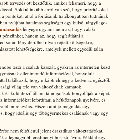
abb tervezés ott kezdődik, amikor felismeri, hogy a
ással. Sokkal inkább arról van szó, hogy prioritásokat
at a pontokat, ahol a forrásaink hatékonyabban tudnának
ban nyújthat hatalmas segítséget egy külső, tárgyilagos
tanácsadás
lényege ugyanis nem az, hogy valaki
t pénzünket, hanem az, hogy segít átlátni a
éd során fény derülhet olyan rejtett költségekre,
alasztott lehetőségekre, amelyek mellett egyedül talán
ndbe teszi a családi kasszát, gyakran az interneten kezd
egymásnak ellentmondó információval, bonyolult
lattal találkozik, hogy inkább elmegy a kedve az egésztől.
dasági világ tele van változókkal: kamatok,
k és különböző állami támogatások bonyolítják a képet.
az információkat lefordítani a hétköznapok nyelvére, és
 valóban releváns. Hiszen ami jó megoldás egy
tos, hogy ideális egy többgyermekes családnak vagy egy
ése nem feltétlenül jelent drasztikus változtatásokat.
ák a legnagyobb eredményt hosszú távon. Például egy