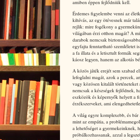
amiben éppen fejlődniük kell.
Érdemes figyelembe venni az életk
kihívás, az egy ötévesnek már talá
rejlik: mire fogékony a gyermekünk
világában érzi otthon magát? A min
darabok nemcsak biztonságosabbak,
egyfajta fenntartható szemléletet i
a fa illata és a letisztult formák 
káosz legyen, hanem az alkotás bé
A közös játék erejét sem szabad elf
lefoglalni magát, azok a percek, a
vagy közösen kitalált történeteket
nemcsak a készségek fejlődnek, ha
eszközök és képernyők helyett a fiz
érzékszerveket, ami elengedhetetlen
A világ egyre komplexebb, és bár 
mint az empátia, a problémamegold
a lehetőséget a gyermekeinknek, 
próbálkozhassanak, azzal a legsze