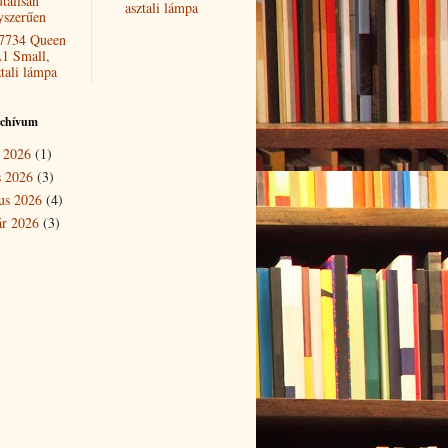
tálisan
asztali lámpa
yszerűen
7734 Queen
1 Small,
ztali lámpa
rchívum
 2026
(1)
s 2026
(3)
us 2026
(4)
ár 2026
(3)