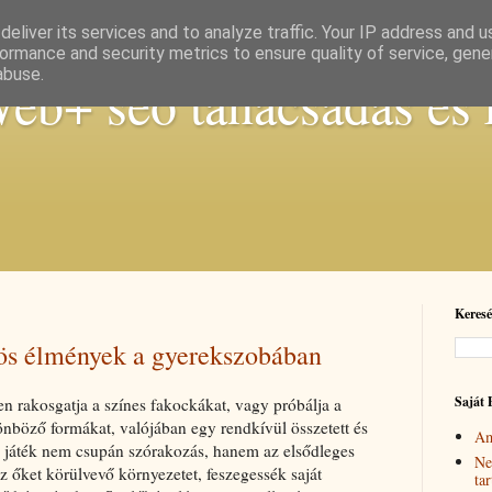
eliver its services and to analyze traffic. Your IP address and 
ormance and security metrics to ensure quality of service, gen
abuse.
b+ seo tanácsadás és 
Keresé
zös élmények a gyerekszobában
Saját 
 rakosgatja a színes fakockákat, vagy próbálja a
lönböző formákat, valójában egy rendkívül összetett és
Am
a játék nem csupán szórakozás, hanem az elsődleges
Ne
őket körülvevő környezetet, feszegessék saját
ta