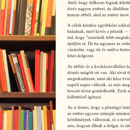
Attól, hogy ítélkezni fognak felet
érzés nagyon emberi, de általában
hanem abból, ahol az ember most ta
A célok kérdése egyébként sokkal
haladnak, mert kevés a pénzük — 
tud, hogy "szeretnék több megtaka
épüljön rá. De ha ugyanaz az embe
vásárolni, vagy tíz év múlva biz
lehet dolgozni.
Az időtáv és a kockázatvállalási 
döntés mögött ott van. Aki rövid 
megtakarításait, mint aki húsz évre
napról napra változik, az más mego
hosszú távon gondolkodik. Ezek 
különböző igényei.
Az is fontos, hogy a pénzügyi tu
az ember egyszer utánajár mindenne
körülmények változnak, és a tervek
arra, hogyan állnak a dolgai, és 