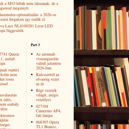
ek a SEO hibák nem látszanak, de a
ngsorod megsinyli
laszmotor-optimalizálás: a 2026-os
resési forgalom így oszlik el
va Luce NL8100281 Leon LED
mpa függeszték
Part 3
7741 Queen
Az azonnali
1, asztali
visszaigazolás
mpa
valódi jelentése
2026-ban
nali reptéri
rkolás nem
Kulcsszótól az
hat rossz
olvasóig vezet
éssel
az út
Régi vezeték
naválasztás
világít, mégis
m ízlés,
veszélyes
nem szabály
027104
rdése
Camerino AP4,
ektromos
fali lámpa
újítás
068305 Opera
ltségei
TL1 Bianco,