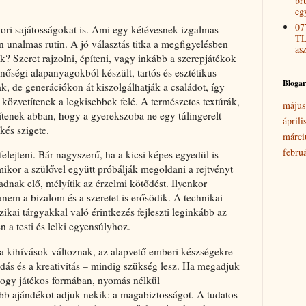
bru
eg
07
ori sajátosságokat is. Ami egy kétévesnek izgalmas
TL
n unalmas rutin. A jó választás titka a megfigyelésben
as
? Szeret rajzolni, építeni, vagy inkább a szerepjátékok
őségi alapanyagokból készült, tartós és esztétikus
Bloga
 de generációkon át kiszolgálhatják a családot, így
s közvetítenek a legkisebbek felé. A természetes textúrák,
május
segítenek abban, hogy a gyerekszoba ne egy túlingerelt
áprili
kés szigete.
márci
febru
elejteni. Bár nagyszerű, ha a kicsi képes egyedül is
mikor a szülővel együtt próbálják megoldani a rejtvényt
 adnak elő, mélyítik az érzelmi kötődést. Ilyenkor
nem a bizalom és a szeretet is erősödik. A technikai
ikai tárgyakkal való érintkezés fejleszti leginkább az
 a testi és lelki egyensúlyhoz.
a kihívások változnak, az alapvető emberi készségekre –
ás és a kreativitás – mindig szükség lesz. Ha megadjuk
hogy játékos formában, nyomás nélkül
bb ajándékot adjuk nekik: a magabiztosságot. A tudatos