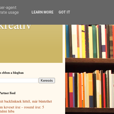
user-agent
erate usage
LEARN MORE
GOT IT
kreatív
s ebben a blogban
Partner Feed
it backlinknek hittél, már büntethet
m keveset írsz – rosszul írsz: 5
rtalmi hiba