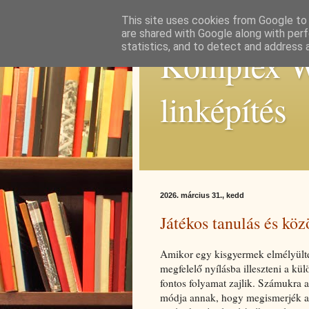
This site uses cookies from Google to d
are shared with Google along with perf
statistics, and to detect and address 
Komplex We
linképítés
2026. március 31., kedd
Játékos tanulás és kö
Amikor egy kisgyermek elmélyülten
megfelelő nyílásba illeszteni a kü
fontos folyamat zajlik. Számukra 
módja annak, hogy megismerjék az 