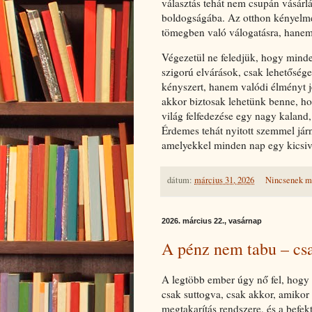
választás tehát nem csupán vásárl
boldogságába. Az otthon kényelméb
tömegben való válogatásra, hanem 
Végezetül ne feledjük, hogy minde
szigorú elvárások, csak lehetősége
kényszert, hanem valódi élményt jel
akkor biztosak lehetünk benne, ho
világ felfedezése egy nagy kaland, 
Érdemes tehát nyitott szemmel járn
amelyekkel minden nap egy kicsiv
dátum:
március 31, 2026
Nincsenek m
2026. március 22., vasárnap
A pénz nem tabu – csa
A legtöbb ember úgy nő fel, hogy
csak suttogva, csak akkor, amikor 
megtakarítás rendszere, és a befek