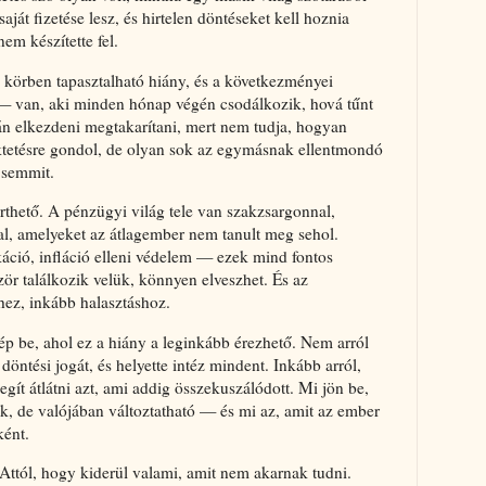
ját fizetése lesz, és hirtelen döntéseket kell hoznia
em készítette fel.
 körben tapasztalható hiány, és a következményei
 van, aki minden hónap végén csodálkozik, hová tűnt
án elkezdeni megtakarítani, mert nem tudja, hogyan
fektetésre gondol, de olyan sok az egymásnak ellentmondó
 semmit.
érthető. A pénzügyi világ tele van szakzsargonnal,
al, amelyeket az átlagember nem tanult meg sehol.
káció, infláció elleni védelem — ezek mind fontos
zör találkozik velük, könnyen elveszhet. És az
shez, inkább halasztáshoz.
ép be, ahol ez a hiány a leginkább érezhető. Nem arról
döntési jogát, és helyette intéz mindent. Inkább arról,
segít átlátni azt, ami addig összekuszálódott. Mi jön be,
ik, de valójában változtatható — és mi az, amit az ember
ként.
. Attól, hogy kiderül valami, amit nem akarnak tudni.