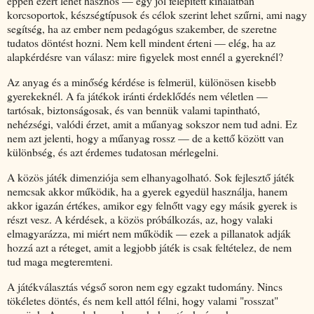
éppen ezért lehet hasznos — egy jól felépített kínálatban
korcsoportok, készségtípusok és célok szerint lehet szűrni, ami nagy
segítség, ha az ember nem pedagógus szakember, de szeretne
tudatos döntést hozni. Nem kell mindent érteni — elég, ha az
alapkérdésre van válasz: mire figyelek most ennél a gyereknél?
Az anyag és a minőség kérdése is felmerül, különösen kisebb
gyerekeknél. A fa játékok iránti érdeklődés nem véletlen —
tartósak, biztonságosak, és van bennük valami tapintható,
nehézségi, valódi érzet, amit a műanyag sokszor nem tud adni. Ez
nem azt jelenti, hogy a műanyag rossz — de a kettő között van
különbség, és azt érdemes tudatosan mérlegelni.
A közös játék dimenziója sem elhanyagolható. Sok fejlesztő játék
nemcsak akkor működik, ha a gyerek egyedül használja, hanem
akkor igazán értékes, amikor egy felnőtt vagy egy másik gyerek is
részt vesz. A kérdések, a közös próbálkozás, az, hogy valaki
elmagyarázza, mi miért nem működik — ezek a pillanatok adják
hozzá azt a réteget, amit a legjobb játék is csak feltételez, de nem
tud maga megteremteni.
A játékválasztás végső soron nem egy egzakt tudomány. Nincs
tökéletes döntés, és nem kell attól félni, hogy valami "rosszat"