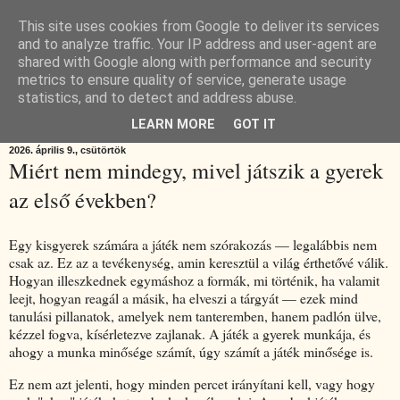
This site uses cookies from Google to deliver its services
Komplex Web+ seo tanácsadás
and to analyze traffic. Your IP address and user-agent are
shared with Google along with performance and security
metrics to ensure quality of service, generate usage
és kreatív linképítés
statistics, and to detect and address abuse.
LEARN MORE
GOT IT
2026. április 9., csütörtök
Miért nem mindegy, mivel játszik a gyerek
az első években?
Egy kisgyerek számára a játék nem szórakozás — legalábbis nem
csak az. Ez az a tevékenység, amin keresztül a világ érthetővé válik.
Hogyan illeszkednek egymáshoz a formák, mi történik, ha valamit
leejt, hogyan reagál a másik, ha elveszi a tárgyát — ezek mind
tanulási pillanatok, amelyek nem tanteremben, hanem padlón ülve,
kézzel fogva, kísérletezve zajlanak. A játék a gyerek munkája, és
ahogy a munka minősége számít, úgy számít a játék minősége is.
Ez nem azt jelenti, hogy minden percet irányítani kell, vagy hogy