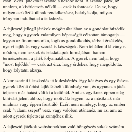
csak "okos" játékokat szabad a kezébe adni. A szabad játék, az
unalom, a kísérletezés nélkül — ezek is fontosak. De az, hogy
milyen eszközök állnak rendelkezésre, befolyásolja, milyen
irányban indulhat el a felfedezés.
A fejlesztő jellegű játékok mögött általában az a gondolat húzódik
meg, hogy a gyerek valamilyen képességét célzottan támogatja —
legyen az finommotorika, logikus gondolkodás, térbeli érzékelés,
nyelvi fejlődés vagy szociális készségek. Nem feltétlenül látványos
módon, nem tesztek és feladatlapok formájában, hanem
természetesen, a játék folyamatában. A gyerek nem tudja, hogy
"most fejlődik" — csak azt érzi, hogy érdekes, hogy megoldotta,
hogy folytatni akarja.
A kor szerinti illeszkedés itt kulcskérdés. Egy két éves és egy ötéves
gyerek között óriási fejlődésbeli különbség van, és ugyanaz a játék
teljesen más hatást vált ki a kettőnél. Ami az egyiknek éppen elég
kihívást jelent ahhoz, hogy motiváló legyen, az a másiknak már
unalmas vagy éppen frustráló. Ezért nem mindegy, hogy az ember
csak "valami szépet" vesz, vagy valóban utánanéz, mi az, ami az
adott gyerek fejlettségi szintjéhez illik.
A fejlesztő játékok webshopokban való böngészés sokak számára