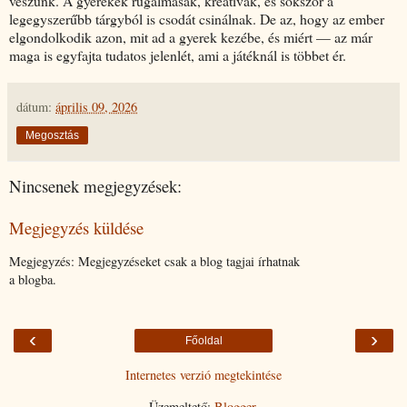
veszünk. A gyerekek rugalmasak, kreatívak, és sokszor a
legegyszerűbb tárgyból is csodát csinálnak. De az, hogy az ember
elgondolkodik azon, mit ad a gyerek kezébe, és miért — az már
maga is egyfajta tudatos jelenlét, ami a játéknál is többet ér.
dátum:
április 09, 2026
Megosztás
Nincsenek megjegyzések:
Megjegyzés küldése
Megjegyzés: Megjegyzéseket csak a blog tagjai írhatnak
a blogba.
‹
›
Főoldal
Internetes verzió megtekintése
Üzemeltető:
Blogger
.